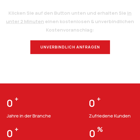
Klicken Sie auf den Button unten und erhalten Sie
in
unter 2 Minuten
einen kostenlosen & unverbindlichen
Kostenvoranschlag:
UNVERBINDLICH ANFRAGEN
BERATUNG
+
+
0
0
Jahre in der Branche
Zufriedene Kunden
+
%
0
0