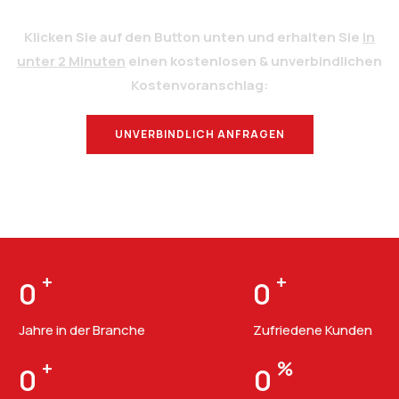
Klicken Sie auf den Button unten und erhalten Sie
in
unter 2 Minuten
einen kostenlosen & unverbindlichen
Kostenvoranschlag:
UNVERBINDLICH ANFRAGEN
BERATUNG
+
+
0
0
Jahre in der Branche
Zufriedene Kunden
+
%
0
0