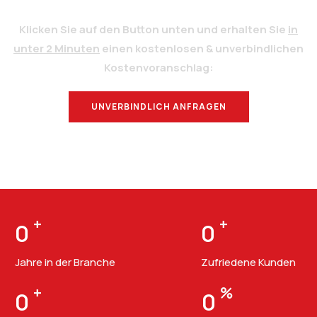
Klicken Sie auf den Button unten und erhalten Sie
in
unter 2 Minuten
einen kostenlosen & unverbindlichen
Kostenvoranschlag:
UNVERBINDLICH ANFRAGEN
BERATUNG
+
+
0
0
Jahre in der Branche
Zufriedene Kunden
+
%
0
0