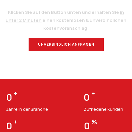
Klicken Sie auf den Button unten und erhalten Sie
in
unter 2 Minuten
einen kostenlosen & unverbindlichen
Kostenvoranschlag:
UNVERBINDLICH ANFRAGEN
BERATUNG
+
+
0
0
Jahre in der Branche
Zufriedene Kunden
+
%
0
0