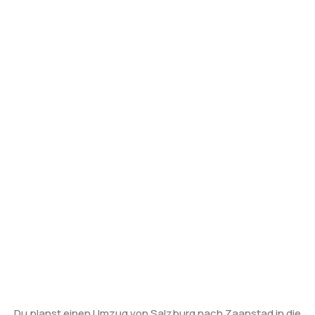
Du planst einen Umzug von Salzburg nach Zaanstad in die