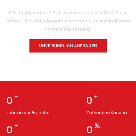
Klicken Sie auf den Button unten und erhalten Sie
in
unter 2 Minuten
einen kostenlosen & unverbindlichen
Kostenvoranschlag:
UNVERBINDLICH ANFRAGEN
BERATUNG
+
+
0
0
Jahre in der Branche
Zufriedene Kunden
+
%
0
0