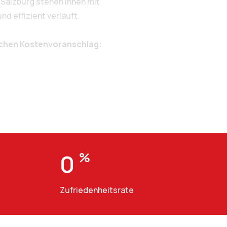
Salzburg stehen Ihnen mit
d effizient verläuft.
ichen Kostenvoranschlag:
0
%
Zufriedenheitsrate