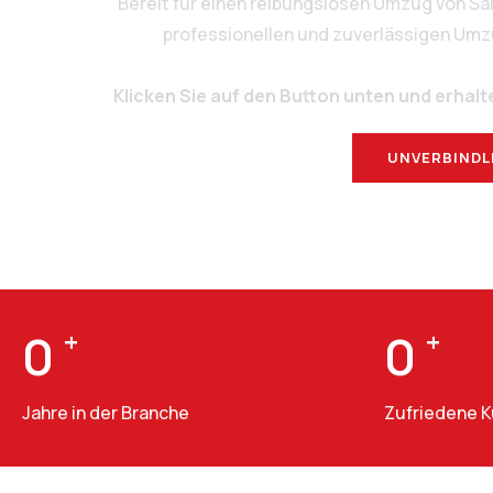
Bereit für einen reibungslosen Umzug von S
professionellen und zuverlässigen Umzug
Klicken Sie auf den Button unten und erhalt
UNVERBINDL
0
+
0
+
Jahre in der Branche
Zufriedene 