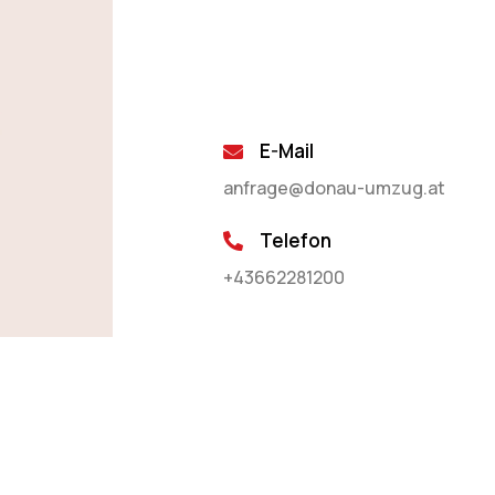
E-Mail
anfrage@donau-umzug.at
Telefon
+43662281200