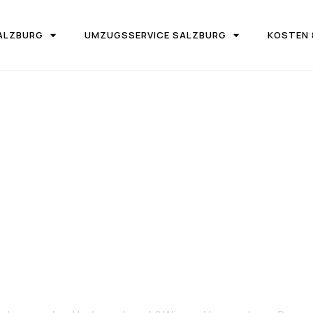
ALZBURG
UMZUGSSERVICE SALZBURG
KOSTEN 
IRMA UMZUGSTEAM DONAU SALZBURG
n Salzburg na
rtogenbosch