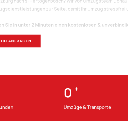
alzburg nach s-Hertogenbosch? Wir von Umzugsteam Donau 
sdienstleistungen zur Seite, damit Ihr Umzug stressfrei un
en Sie
in unter 2 Minuten
einen kostenlosen & unverbindl
ICH ANFRAGEN
BERATUNG
0
+
Kunden
Umzüge & Transporte