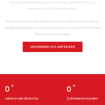
Umzugsdienstleistungen zur Seite, damit Ihr Umzug
stressfrei und effizient verläuft.
Klicken Sie auf den Button unten und erhalten Sie
in
unter 2 Minuten
einen kostenlosen & unverbindlichen
Kostenvoranschlag:
UNVERBINDLICH ANFRAGEN
BERATUNG
+
+
0
0
Jahre in der Branche
Zufriedene Kunden