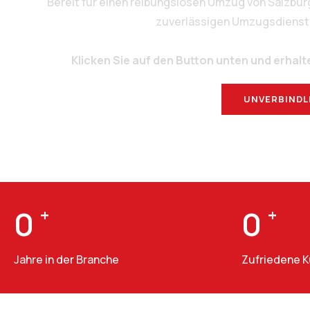
Bereit für einen reibungslosen Umzug von Salzbu
zuverlässigen Umzugsdienstlei
Klicken Sie auf den Button unten und erhalt
UNVERBINDL
0
+
0
+
Jahre in der Branche
Zufriedene 