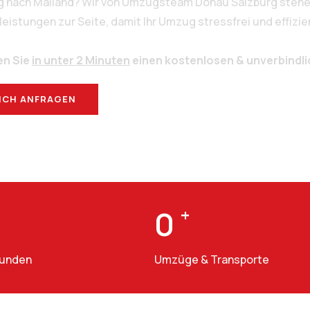
rg nach Mailand? Wir von Umzugsteam Donau Salzburg stehen
stungen zur Seite, damit Ihr Umzug stressfrei und effizien
en Sie
in unter 2 Minuten
einen kostenlosen & unverbindl
ICH ANFRAGEN
BERATUNG
0
+
Kunden
Umzüge & Transporte