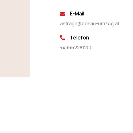
E-Mail
anfrage@donau-umzug.at
Telefon
+43662281200