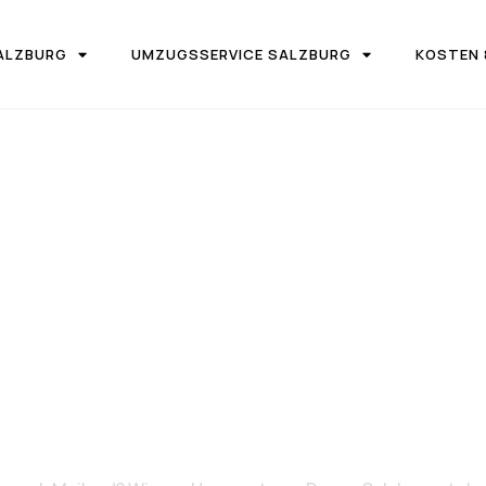
ALZBURG
UMZUGSSERVICE SALZBURG
KOSTEN 
IRMA UMZUGSTEAM DONAU SALZBURG
on Salzburg 
Mailand