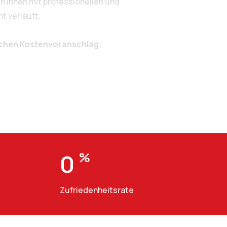
 Ihnen mit professionellen und
t verläuft.
ichen Kostenvoranschlag:
0
%
Zufriedenheitsrate