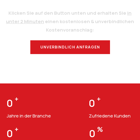
Klicken Sie auf den Button unten und erhalten Sie
in
unter 2 Minuten
einen kostenlosen & unverbindlichen
Kostenvoranschlag:
UNVERBINDLICH ANFRAGEN
BERATUNG
+
+
0
0
Jahre in der Branche
Zufriedene Kunden
+
%
0
0