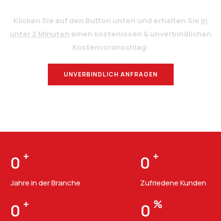
Klicken Sie auf den Button unten und erhalten Sie
in
unter 2 Minuten
einen kostenlosen & unverbindlichen
Kostenvoranschlag:
UNVERBINDLICH ANFRAGEN
BERATUNG
+
+
0
0
Jahre in der Branche
Zufriedene Kunden
+
%
0
0