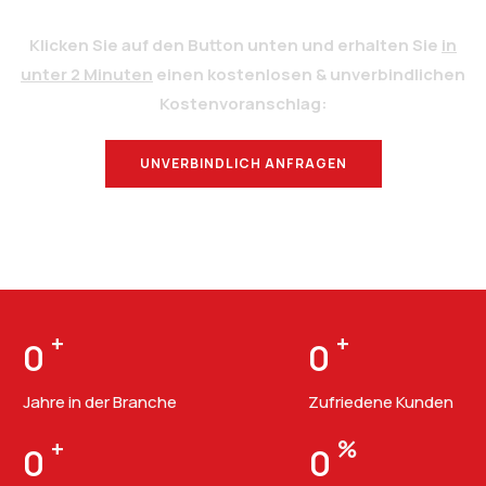
Klicken Sie auf den Button unten und erhalten Sie
in
unter 2 Minuten
einen kostenlosen & unverbindlichen
Kostenvoranschlag:
UNVERBINDLICH ANFRAGEN
BERATUNG
+
+
0
0
Jahre in der Branche
Zufriedene Kunden
+
%
0
0