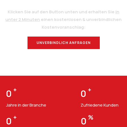
Klicken Sie auf den Button unten und erhalten Sie
in
unter 2 Minuten
einen kostenlosen & unverbindlichen
Kostenvoranschlag:
UNVERBINDLICH ANFRAGEN
BERATUNG
+
+
0
0
Jahre in der Branche
Zufriedene Kunden
+
%
0
0