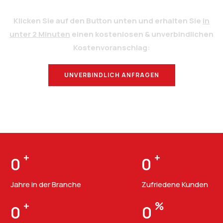
Klicken Sie auf den Button unten und erhalten Sie
in
unter 2 Minuten
einen kostenlosen & unverbindlichen
Kostenvoranschlag:
UNVERBINDLICH ANFRAGEN
BERATUNG
+
+
0
0
Jahre in der Branche
Zufriedene Kunden
+
%
0
0