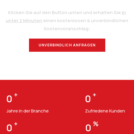
Klicken Sie auf den Button unten und erhalten Sie
in
unter 2 Minuten
einen kostenlosen & unverbindlichen
Kostenvoranschlag:
UNVERBINDLICH ANFRAGEN
BERATUNG
+
+
0
0
Jahre in der Branche
Zufriedene Kunden
+
%
0
0