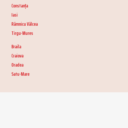
Constanța
Iasi
Râmnicu Vâlcea
Tirgu-Mures
Braila
Craiova
Oradea
Satu-Mare