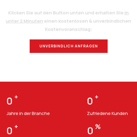
Klicken Sie auf den Button unten und erhalten Sie
in
unter 2 Minuten
einen kostenlosen & unverbindlichen
Kostenvoranschlag:
UNVERBINDLICH ANFRAGEN
BERATUNG
+
+
0
0
Jahre in der Branche
Zufriedene Kunden
+
%
0
0