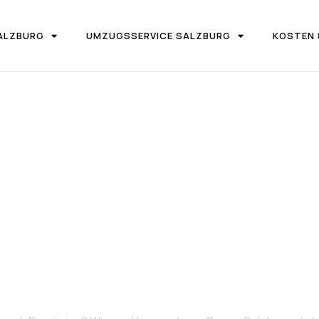
ALZBURG
UMZUGSSERVICE SALZBURG
KOSTEN 
IRMA UMZUGSTEAM DONAU SALZBURG
on Salzburg 
Rumänien