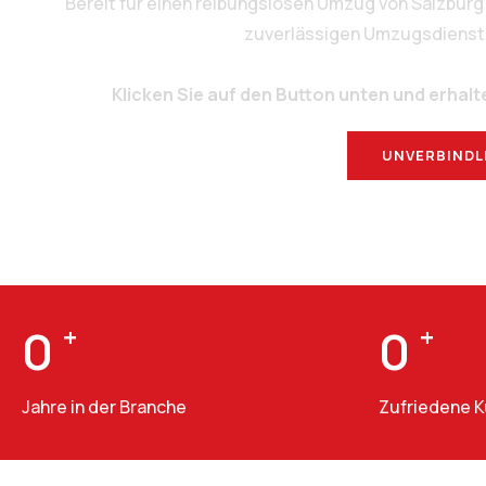
Bereit für einen reibungslosen Umzug von Salzbur
zuverlässigen Umzugsdienstlei
Klicken Sie auf den Button unten und erhalt
UNVERBINDL
0
+
0
+
Jahre in der Branche
Zufriedene 