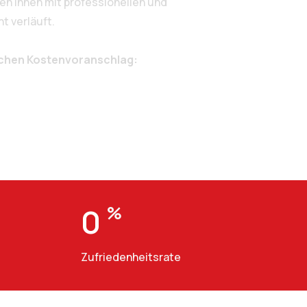
n Ihnen mit professionellen und
t verläuft.
ichen Kostenvoranschlag:
0
%
Zufriedenheitsrate