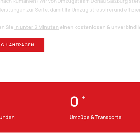
g nach Rumänien? Wir von Umzugsteam Donau Salzburg stehe
stungen zur Seite, damit Ihr Umzug stressfrei und effizien
en Sie
in unter 2 Minuten
einen kostenlosen & unverbindl
ICH ANFRAGEN
BERATUNG
0
+
Kunden
Umzüge & Transporte