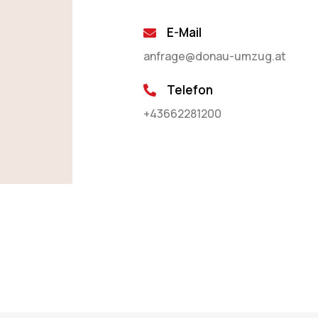
E-Mail
anfrage@donau-umzug.at
Telefon
+43662281200