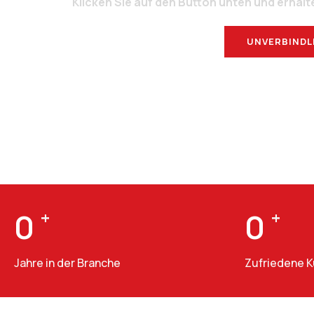
Klicken Sie auf den Button unten und erhalt
UNVERBINDL
0
+
0
+
Jahre in der Branche
Zufriedene 