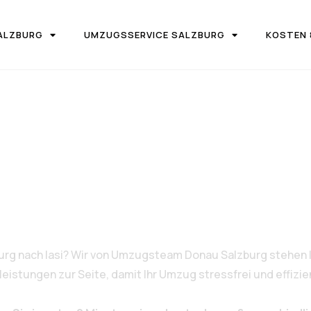
ALZBURG
UMZUGSSERVICE SALZBURG
KOSTEN 
IRMA UMZUGSTEAM DONAU SALZBURG
 Salzburg nac
urg nach Iasi? Wir von Umzugsteam Donau Salzburg stehen I
stungen zur Seite, damit Ihr Umzug stressfrei und effizien