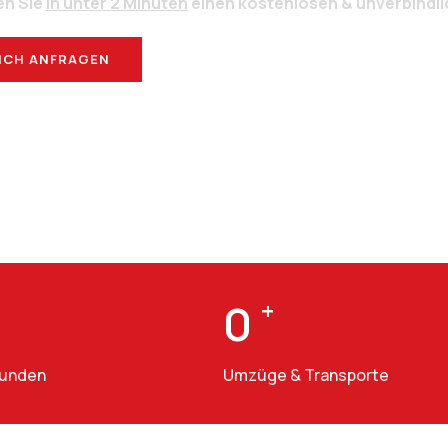
en Sie
in unter 2 Minuten
einen kostenlosen & unverbindl
ICH ANFRAGEN
BERATUNG
0
+
Kunden
Umzüge & Transporte