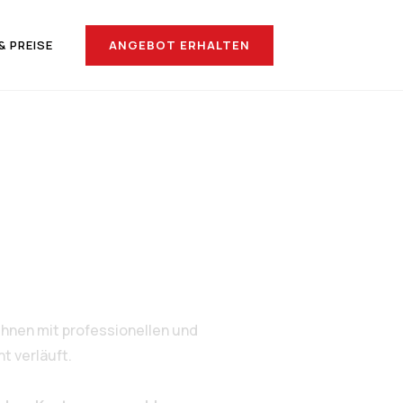
ANGEBOT ERHALTEN
& PREISE
h Iasi
hnen mit professionellen und
t verläuft.