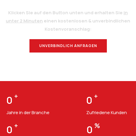
Klicken Sie auf den Button unten und erhalten Sie
in
unter 2 Minuten
einen kostenlosen & unverbindlichen
Kostenvoranschlag:
UNVERBINDLICH ANFRAGEN
BERATUNG
+
+
0
0
Jahre in der Branche
Zufriedene Kunden
+
%
0
0