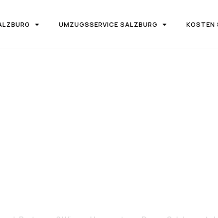
ALZBURG
UMZUGSSERVICE SALZBURG
KOSTEN 
IRMA UMZUGSTEAM DONAU SALZBURG
on Salzburg 
Bertrange