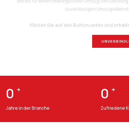
Bereit für einen reibungslosen Umzug von Salzbur
zuverlässigen Umzugsdienstlei
Klicken Sie auf den Button unten und erhalt
UNVERBINDL
0
+
0
+
Jahre in der Branche
Zufriedene 