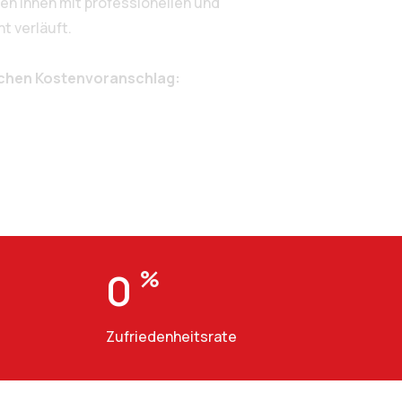
n Ihnen mit professionellen und
t verläuft.
ichen Kostenvoranschlag:
0
%
Zufriedenheitsrate