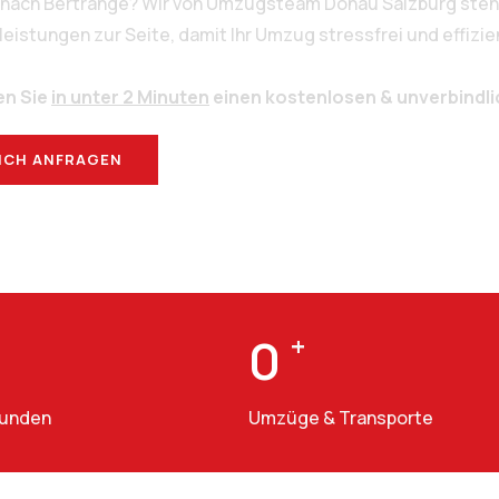
g nach Bertrange? Wir von Umzugsteam Donau Salzburg stehe
stungen zur Seite, damit Ihr Umzug stressfrei und effizien
en Sie
in unter 2 Minuten
einen kostenlosen & unverbindl
ICH ANFRAGEN
BERATUNG
0
+
Kunden
Umzüge & Transporte