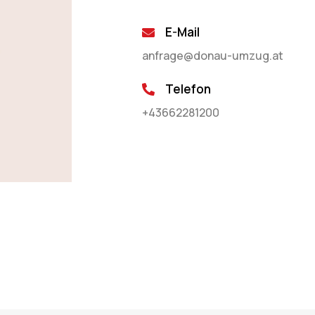
E-Mail
anfrage@donau-umzug.at
Telefon
+43662281200