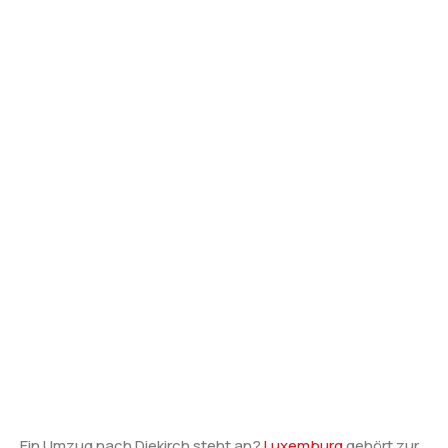
Ein Umzug nach Diekirch steht an?
Luxemburg
gehört zur