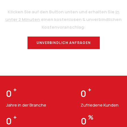
Klicken Sie auf den Button unten und erhalten Sie
in
unter 2 Minuten
einen kostenlosen & unverbindlichen
Kostenvoranschlag:
UNVERBINDLICH ANFRAGEN
BERATUNG
+
+
0
0
Jahre in der Branche
Zufriedene Kunden
+
%
0
0