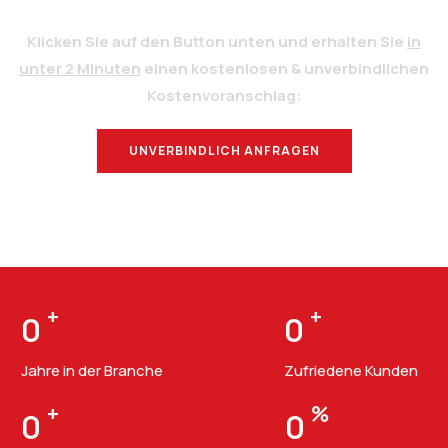
Klicken Sie auf den Button unten und erhalten Sie
in
unter 2 Minuten
einen kostenlosen & unverbindlichen
Kostenvoranschlag:
UNVERBINDLICH ANFRAGEN
BERATUNG
+
+
0
0
Jahre in der Branche
Zufriedene Kunden
+
%
0
0