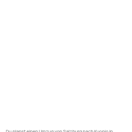
Du planst einen Umzug von Salzburg nach Kuopio in