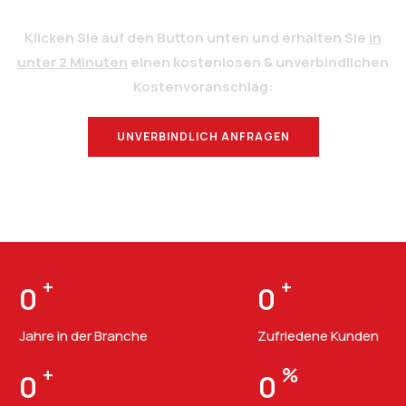
Klicken Sie auf den Button unten und erhalten Sie
in
unter 2 Minuten
einen kostenlosen & unverbindlichen
Kostenvoranschlag:
UNVERBINDLICH ANFRAGEN
BERATUNG
+
+
0
0
Jahre in der Branche
Zufriedene Kunden
+
%
0
0