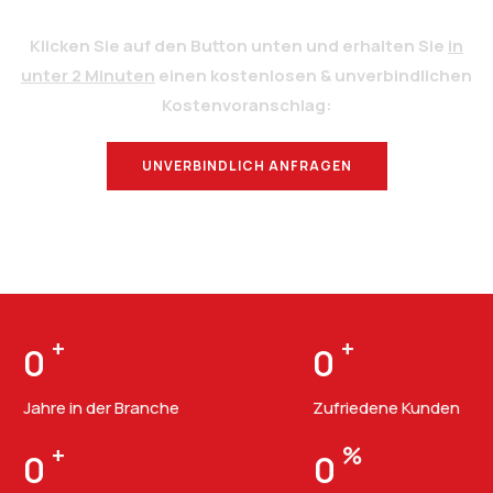
Klicken Sie auf den Button unten und erhalten Sie
in
unter 2 Minuten
einen kostenlosen & unverbindlichen
Kostenvoranschlag:
UNVERBINDLICH ANFRAGEN
BERATUNG
+
+
0
0
Jahre in der Branche
Zufriedene Kunden
+
%
0
0