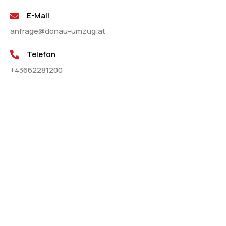
E-Mail
anfrage@donau-umzug.at
Telefon
+43662281200