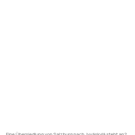
Eine Übersiedlung von Salzburg nach Jyväskylä steht an?