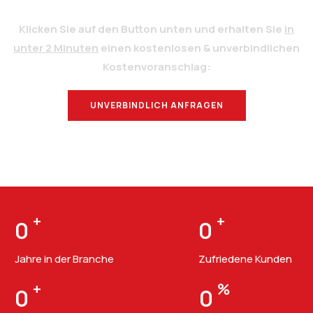
Klicken Sie auf den Button unten und erhalten Sie
in
unter 2 Minuten
einen kostenlosen & unverbindlichen
Kostenvoranschlag:
UNVERBINDLICH ANFRAGEN
BERATUNG
+
+
0
0
Jahre in der Branche
Zufriedene Kunden
+
%
0
0