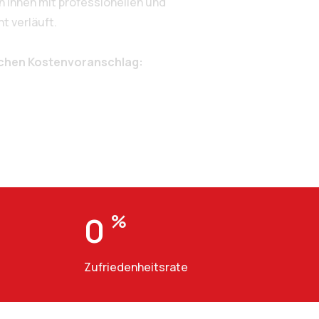
 Ihnen mit professionellen und
t verläuft.
ichen Kostenvoranschlag:
0
%
Zufriedenheitsrate