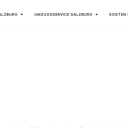
ALZBURG
UMZUGSSERVICE SALZBURG
KOSTEN 
IRMA UMZUGSTEAM DONAU SALZBURG
on Salzburg 
Aarhus