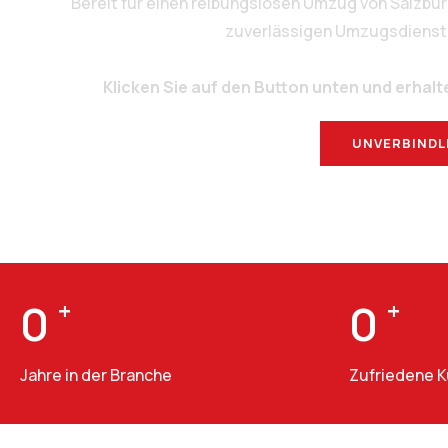
Bereit für einen reibungslosen Umzug von Salzbu
zuverlässigen Umzugsdienstlei
Klicken Sie auf den Button unten und erhalt
UNVERBINDL
0
+
0
+
Jahre in der Branche
Zufriedene 