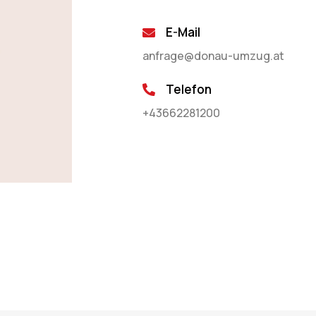
E-Mail
anfrage@donau-umzug.at
Telefon
+43662281200