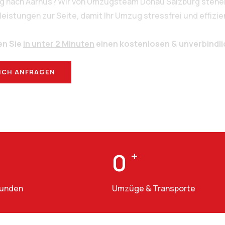
rg nach Aarhus? Wir von Umzugsteam Donau Salzburg stehen
stungen zur Seite, damit Ihr Umzug stressfrei und effizien
en Sie
in unter 2 Minuten
einen kostenlosen & unverbindl
ICH ANFRAGEN
BERATUNG
0
+
Kunden
Umzüge & Transporte