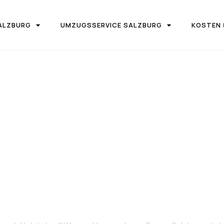
ALZBURG
UMZUGSSERVICE SALZBURG
KOSTEN 
IRMA UMZUGSTEAM DONAU SALZBURG
on Salzburg 
Holstebro