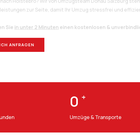
g nach Holstebro? Wir von Umzugsteam Donau Salzburg stehe
stungen zur Seite, damit Ihr Umzug stressfrei und effizien
en Sie
in unter 2 Minuten
einen kostenlosen & unverbindl
ICH ANFRAGEN
BERATUNG
0
+
Kunden
Umzüge & Transporte