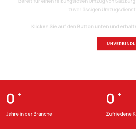
Bereit für einen reibungslosen Umzug von Salzbur
zuverlässigen Umzugsdienstlei
Klicken Sie auf den Button unten und erhalt
UNVERBINDL
0
+
0
+
Jahre in der Branche
Zufriedene 