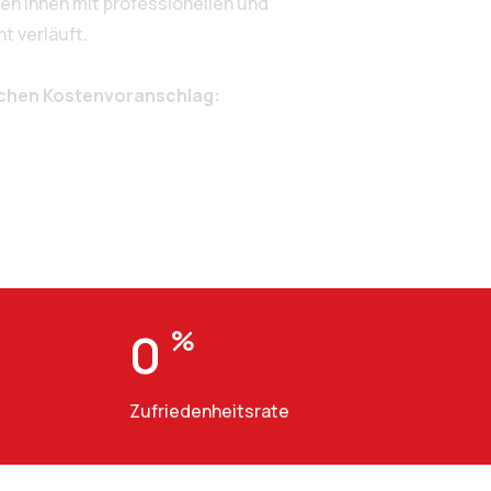
n Ihnen mit professionellen und
t verläuft.
ichen Kostenvoranschlag:
0
%
Zufriedenheitsrate