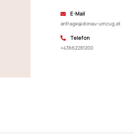
E-Mail
anfrage@donau-umzug.at
Telefon
+43662281200