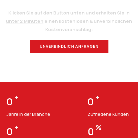
Klicken Sie auf den Button unten und erhalten Sie
in
unter 2 Minuten
einen kostenlosen & unverbindlichen
Kostenvoranschlag:
UNVERBINDLICH ANFRAGEN
BERATUNG
+
+
0
0
Jahre in der Branche
Zufriedene Kunden
+
%
0
0