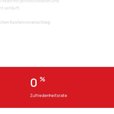
Ihnen mit professionellen und
t verläuft.
ichen Kostenvoranschlag:
0
%
Zufriedenheitsrate