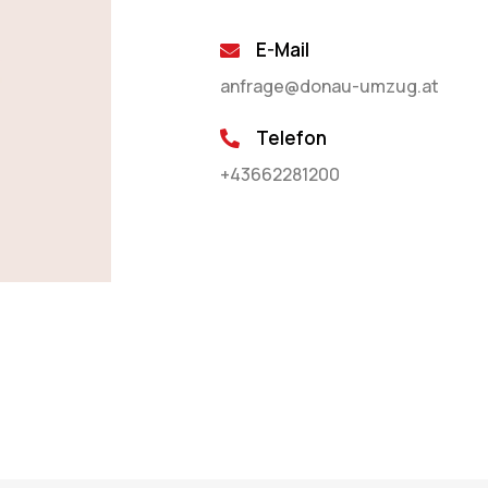
E-Mail
anfrage@donau-umzug.at
Telefon
+43662281200