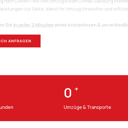
urg nach Löwen? Wir von Umzugsteam Donau Salzburg stehen 
stungen zur Seite, damit Ihr Umzug stressfrei und effizien
en Sie
in unter 2 Minuten
einen kostenlosen & unverbindl
ICH ANFRAGEN
BERATUNG
0
+
Kunden
Umzüge & Transporte