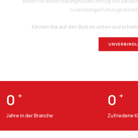
Bereit für einen reibungslosen Umzug von Salzb
zuverlässigen Umzugsdienstlei
Klicken Sie auf den Button unten und erhalt
UNVERBINDL
0
+
0
+
Jahre in der Branche
Zufriedene 