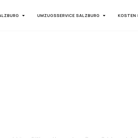
ALZBURG
UMZUGSSERVICE SALZBURG
KOSTEN 
IRMA UMZUGSTEAM DONAU SALZBURG
on Salzburg 
Löwen