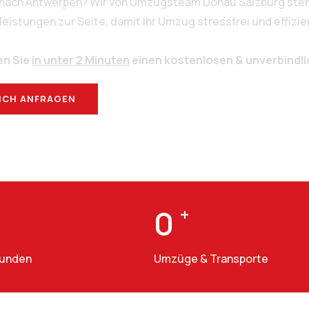
g nach Antwerpen? Wir von Umzugsteam Donau Salzburg stehe
stungen zur Seite, damit Ihr Umzug stressfrei und effizien
en Sie
in unter 2 Minuten
einen kostenlosen & unverbindl
ICH ANFRAGEN
BERATUNG
0
+
Kunden
Umzüge & Transporte