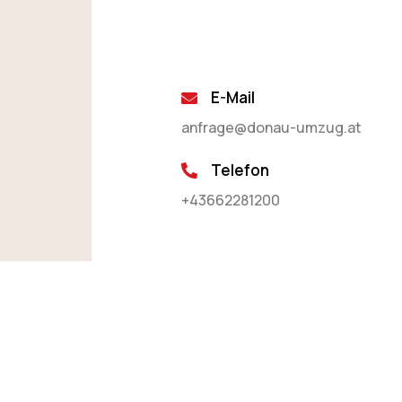
E-Mail
anfrage@donau-umzug.at
Telefon
+43662281200