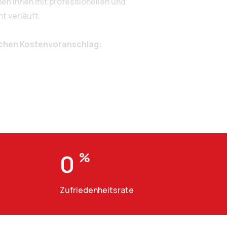
n Ihnen mit professionellen und
t verläuft.
ichen Kostenvoranschlag:
0
%
Zufriedenheitsrate