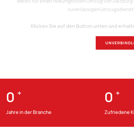
Bereit für einen reibungslosen Umzug von Salzbur
zuverlässigen Umzugsdienstlei
Klicken Sie auf den Button unten und erhalt
UNVERBINDL
0
+
0
+
Jahre in der Branche
Zufriedene 