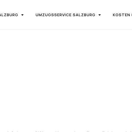
ALZBURG
UMZUGSSERVICE SALZBURG
KOSTEN 
IRMA UMZUGSTEAM DONAU SALZBURG
on Salzburg 
Antwerpen