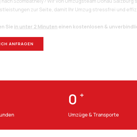
g nach Szombathely? Wir von Umzugsteam Donau Salzburg st
eistungen zur Seite, damit Ihr Umzug stressfrei und effizi
en Sie
in unter 2 Minuten
einen kostenlosen & unverbindl
ICH ANFRAGEN
BERATUNG
0
+
Kunden
Umzüge & Transporte