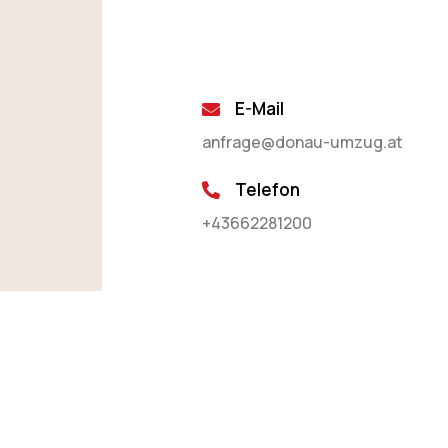
E-Mail
anfrage@donau-umzug.at
Telefon
+43662281200