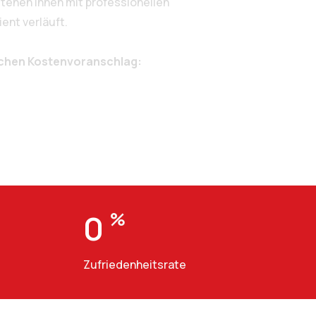
ehen Ihnen mit professionellen
ent verläuft.
ichen Kostenvoranschlag:
0
%
Zufriedenheitsrate