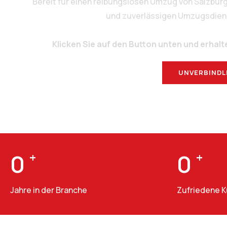
Bereit für einen reibungslosen Umzug von Salzbur
und zuverlässigen Umzugsdienstl
Klicken Sie auf den Button unten und erhalt
UNVERBINDL
0
+
0
+
Jahre in der Branche
Zufriedene 