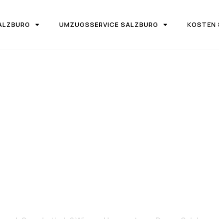
ALZBURG
UMZUGSSERVICE SALZBURG
KOSTEN 
IRMA UMZUGSTEAM DONAU SALZBURG
on Salzburg 
zombathely