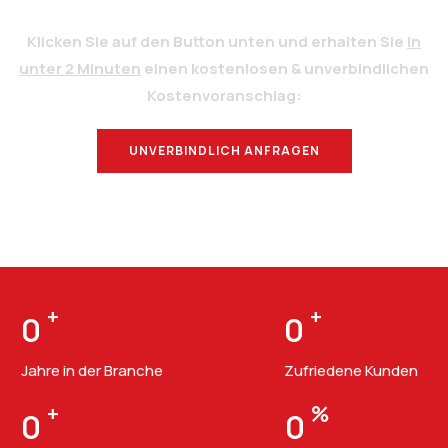
Klicken Sie auf den Button unten und erhalten Sie
in
unter 2 Minuten
einen kostenlosen & unverbindlichen
Kostenvoranschlag:
UNVERBINDLICH ANFRAGEN
BERATUNG
+
+
0
0
Jahre in der Branche
Zufriedene Kunden
+
%
0
0