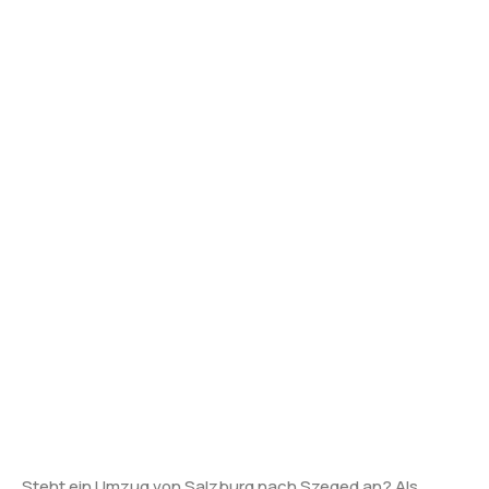
Steht ein Umzug von Salzburg nach Szeged an? Als