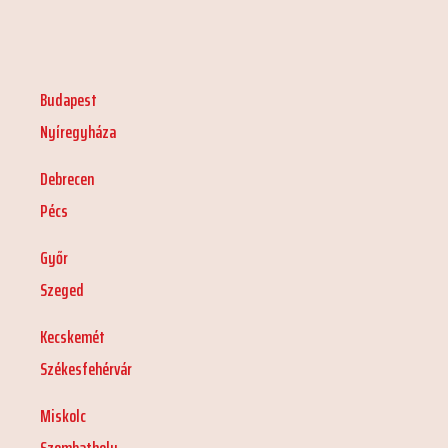
Budapest
Nyíregyháza
Debrecen
Pécs
Győr
Szeged
Kecskemét
Székesfehérvár
Miskolc
Szombathely