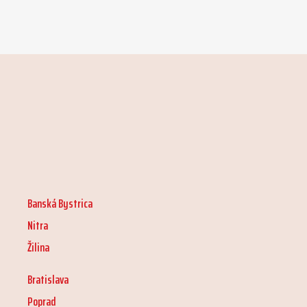
Banská Bystrica
Nitra
Žilina
Bratislava
Poprad