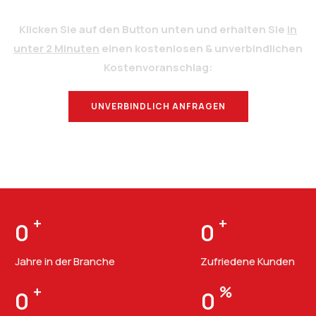
Klicken Sie auf den Button unten und erhalten Sie
in
unter 2 Minuten
einen kostenlosen & unverbindlichen
Kostenvoranschlag:
UNVERBINDLICH ANFRAGEN
BERATUNG
+
+
0
0
Jahre in der Branche
Zufriedene Kunden
+
%
0
0