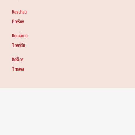
Kaschau
Prešov
Komárno
Trenčín
Košice
Trnava