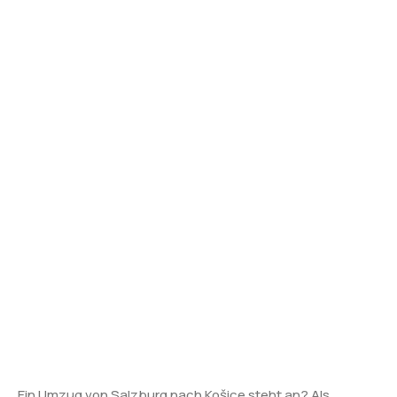
Ein Umzug von Salzburg nach Košice steht an? Als