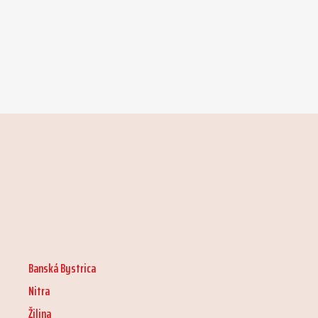
Banská Bystrica
Nitra
Žilina