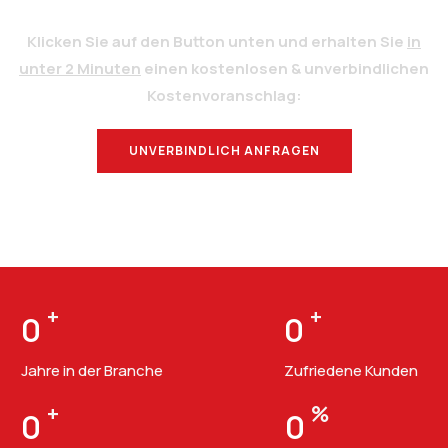
Klicken Sie auf den Button unten und erhalten Sie
in
unter 2 Minuten
einen kostenlosen & unverbindlichen
Kostenvoranschlag:
UNVERBINDLICH ANFRAGEN
BERATUNG
+
+
0
0
Jahre in der Branche
Zufriedene Kunden
+
%
0
0