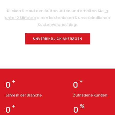
Klicken Sie auf den Button unten und erhalten Sie
in
unter 2 Minuten
einen kostenlosen & unverbindlichen
Kostenvoranschlag:
UNVERBINDLICH ANFRAGEN
BERATUNG
+
+
0
0
Jahre in der Branche
Zufriedene Kunden
+
%
0
0