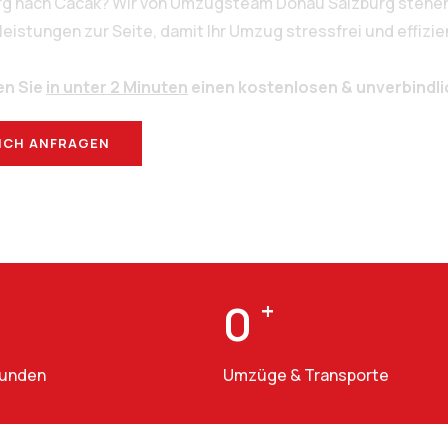
urg nach Cacak? Wir von Umzugsteam Donau Salzburg stehen 
stungen zur Seite, damit Ihr Umzug stressfrei und effizien
en Sie
in unter 2 Minuten
einen kostenlosen & unverbindl
ICH ANFRAGEN
BERATUNG
0
+
Kunden
Umzüge & Transporte