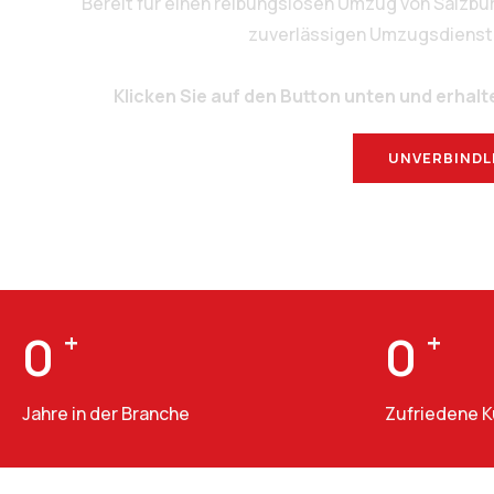
Bereit für einen reibungslosen Umzug von Salzb
zuverlässigen Umzugsdienstlei
Klicken Sie auf den Button unten und erhalt
UNVERBINDL
0
+
0
+
Jahre in der Branche
Zufriedene 