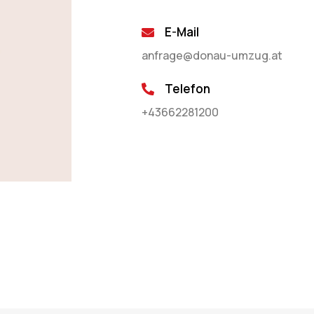
E-Mail
anfrage@donau-umzug.at
Telefon
+43662281200