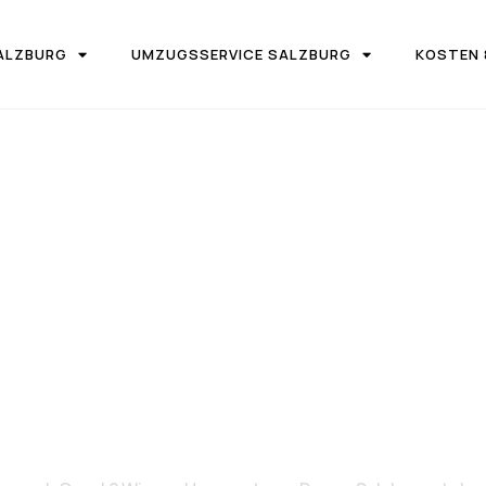
ALZBURG
UMZUGSSERVICE SALZBURG
KOSTEN 
IRMA UMZUGSTEAM DONAU SALZBURG
on Salzburg 
Cacak