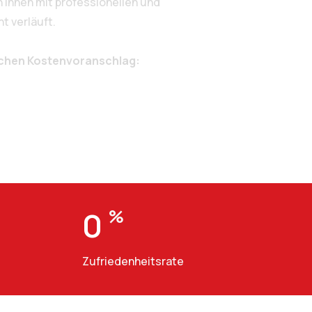
Ihnen mit professionellen und
t verläuft.
ichen Kostenvoranschlag:
0
%
Zufriedenheitsrate