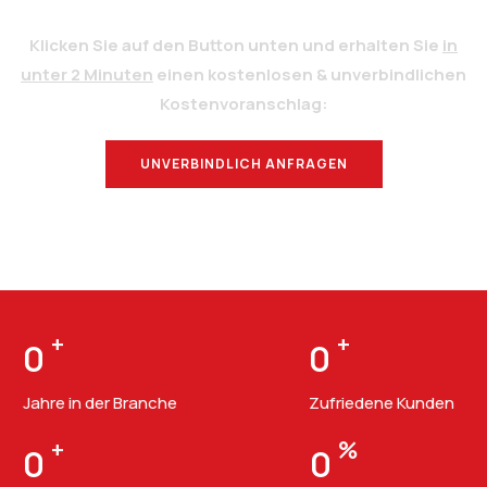
Klicken Sie auf den Button unten und erhalten Sie
in
unter 2 Minuten
einen kostenlosen & unverbindlichen
Kostenvoranschlag:
UNVERBINDLICH ANFRAGEN
BERATUNG
+
+
0
0
Jahre in der Branche
Zufriedene Kunden
+
%
0
0