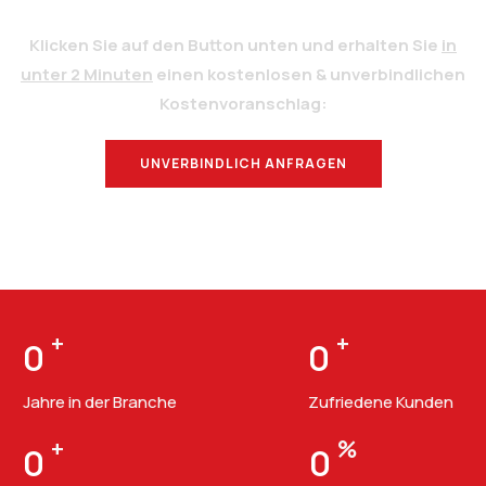
Klicken Sie auf den Button unten und erhalten Sie
in
unter 2 Minuten
einen kostenlosen & unverbindlichen
Kostenvoranschlag:
UNVERBINDLICH ANFRAGEN
BERATUNG
+
+
0
0
Jahre in der Branche
Zufriedene Kunden
+
%
0
0